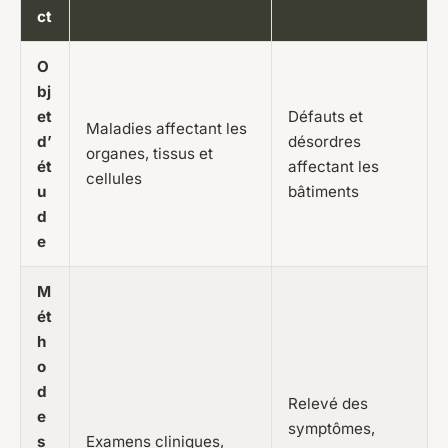
ct
O
bj
et
Défauts et
Maladies affectant les
d’
désordres
organes, tissus et
ét
affectant les
cellules
u
bâtiments
d
e
M
ét
h
o
d
Relevé des
e
symptômes,
s
Examens cliniques,