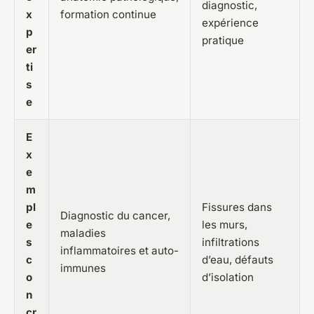
diagnostic,
x
formation continue
expérience
p
pratique
er
ti
s
e
E
x
e
m
pl
Fissures dans
Diagnostic du cancer,
e
les murs,
maladies
s
infiltrations
inflammatoires et auto-
c
d’eau, défauts
immunes
o
d’isolation
n
cr