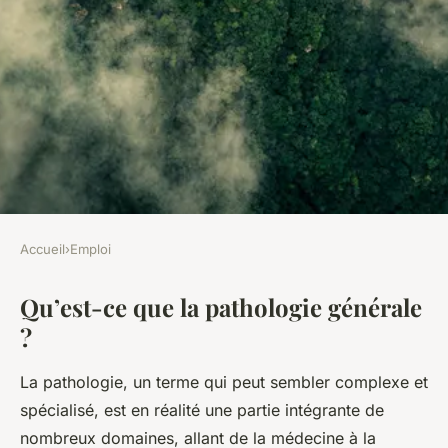
Accueil
›
Emploi
EMPLOI
Qu’est-ce que la pathologie générale
Qu'est-ce que la pathologie
?
générale ?
La pathologie, un terme qui peut sembler complexe et
Jeanne
•
11 novembre 2024
•
10 min de lecture
spécialisé, est en réalité une partie intégrante de
nombreux domaines, allant de la médecine à la