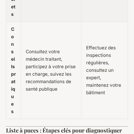
et
s
C
o
n
Effectuez des
s
Consultez votre
inspections
ei
médecin traitant,
régulières,
ls
participez à votre prise
consultez un
pr
en charge, suivez les
expert,
at
recommandations de
maintenez votre
iq
santé publique
bâtiment
u
e
s
Liste à puces : Étapes clés pour diagnostiquer