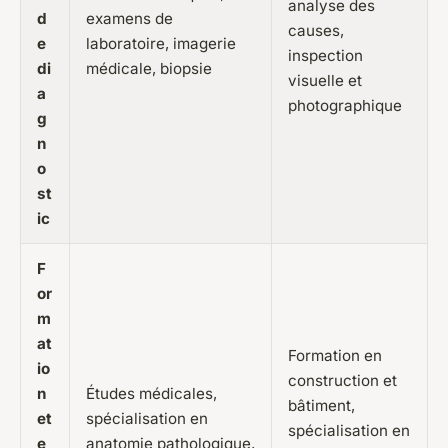
analyse des
d
examens de
causes,
e
laboratoire, imagerie
inspection
di
médicale, biopsie
visuelle et
a
photographique
g
n
o
st
ic
F
or
m
at
Formation en
io
construction et
n
Études médicales,
bâtiment,
et
spécialisation en
spécialisation en
e
anatomie pathologique,