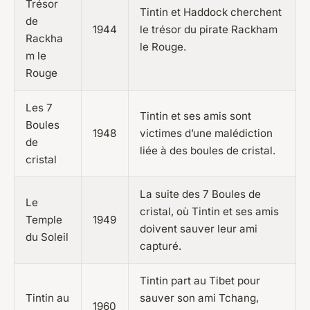
Trésor
Tintin et Haddock cherchent
de
1944
le trésor du pirate Rackham
Rackha
le Rouge.
m le
Rouge
Les 7
Tintin et ses amis sont
Boules
1948
victimes d’une malédiction
de
liée à des boules de cristal.
cristal
La suite des 7 Boules de
Le
cristal, où Tintin et ses amis
Temple
1949
doivent sauver leur ami
du Soleil
capturé.
Tintin part au Tibet pour
Tintin au
sauver son ami Tchang,
1960