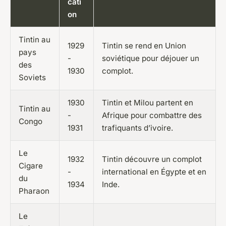
cati
on
Tintin au
1929
Tintin se rend en Union
pays
-
soviétique pour déjouer un
des
1930
complot.
Soviets
1930
Tintin et Milou partent en
Tintin au
-
Afrique pour combattre des
Congo
1931
trafiquants d’ivoire.
Le
1932
Tintin découvre un complot
Cigare
-
international en Égypte et en
du
1934
Inde.
Pharaon
Le