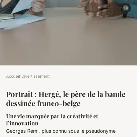
Accueil
›
Divertissement
DIVERTISSEMENT
Portrait : Hergé, le père de la bande
Portrait : Hergé, le père de la
dessinée franco-belge
bande dessinée franco-belge
Une vie marquée par la créativité et
Jeanne
•
11 novembre 2024
•
6 min de lecture
l’innovation
Georges Remi, plus connu sous le pseudonyme