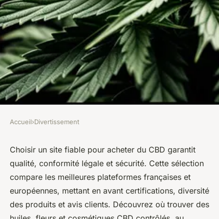
Accueil
›
Divertissement
DIVERTISSEMENT
Top 10 des meilleurs sites cbd
Choisir un site fiable pour acheter du CBD garantit
qualité, conformité légale et sécurité. Cette sélection
pour un achat fiable et de
compare les meilleures plateformes françaises et
qualité
européennes, mettant en avant certifications, diversité
des produits et avis clients. Découvrez où trouver des
Jeanne
•
19 mai 2025
•
6 min de lecture
huiles, fleurs et cosmétiques CBD contrôlés, au