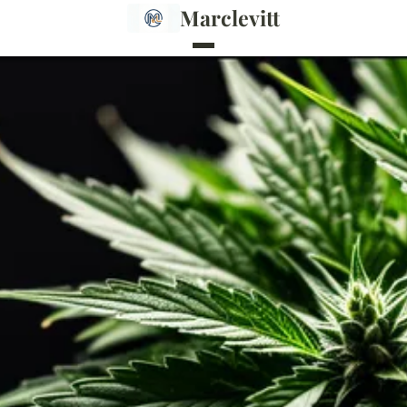
Marclevitt