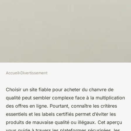
Accueil
›
Divertissement
DIVERTISSEMENT
Top sites pour acheter du
Choisir un site fiable pour acheter du chanvre de
qualité peut sembler complexe face à la multiplication
chanvre de qualité en toute
des offres en ligne. Pourtant, connaître les critères
sécurité
essentiels et les labels certifiés permet d’éviter les
produits de mauvaise qualité ou illégaux. Cet aperçu
Jeanne
•
22 juillet 2025
•
8 min de lecture
vous guide à travers les plateformes sécurisées, les