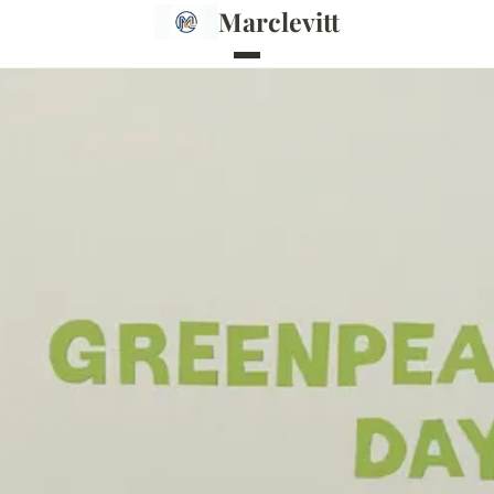
Marclevitt