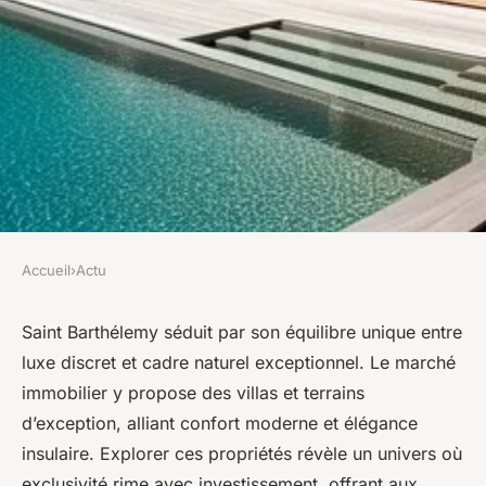
Accueil
›
Actu
ACTU
Propriétés d'exception à
Saint Barthélemy séduit par son équilibre unique entre
luxe discret et cadre naturel exceptionnel. Le marché
vendre à saint barth : zoom
immobilier y propose des villas et terrains
sur le marché
d’exception, alliant confort moderne et élégance
insulaire. Explorer ces propriétés révèle un univers où
Jeanne
•
26 mai 2025
•
4 min de lecture
exclusivité rime avec investissement, offrant aux