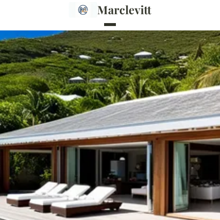
Marclevitt