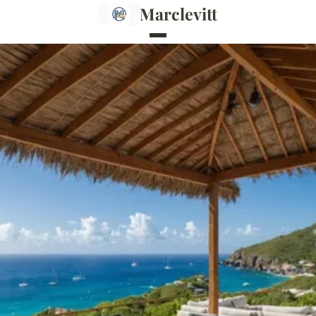
Marclevitt