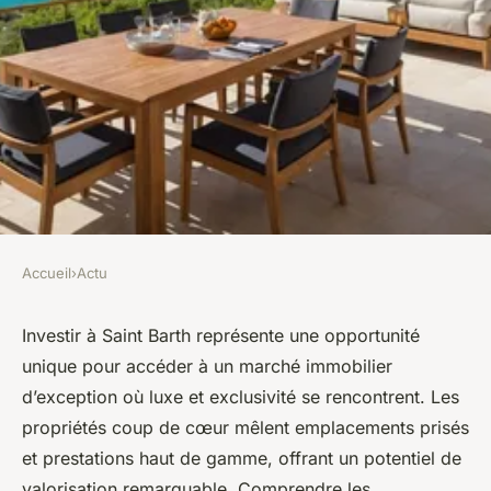
Accueil
›
Actu
ACTU
Investir à saint barth :
Investir à Saint Barth représente une opportunité
unique pour accéder à un marché immobilier
meilleures propriétés à saisir
d’exception où luxe et exclusivité se rencontrent. Les
sur le marché
propriétés coup de cœur mêlent emplacements prisés
et prestations haut de gamme, offrant un potentiel de
Jeanne
•
26 novembre 2025
•
7 min de lecture
valorisation remarquable. Comprendre les