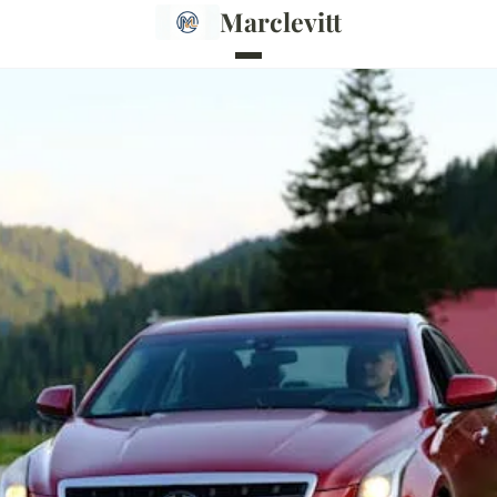
Marclevitt