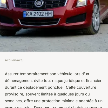
Accueil
›
Actu
ACTU
Assurance auto provisoire
Assurer temporairement son véhicule lors d’un
déménagement évite tout risque juridique et financier
pour déménagement : guide
durant ce déplacement ponctuel. Cette couverture
pratique et conseils
provisoire, souvent limitée à quelques jours ou
semaines, offre une protection minimale adaptée à un
Jeanne
•
17 juin 2025
•
2 min de lecture
usage restreint. Découvrir comment choisir, souscrire