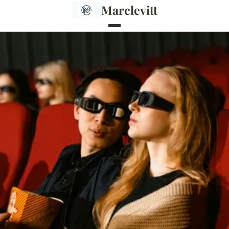
Marclevitt