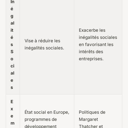
In
é
g
al
it
Exacerbe les
é
inégalités sociales
Vise à réduire les
s
en favorisant les
inégalités sociales.
S
intérêts des
o
entreprises.
ci
al
e
s
E
x
État social en Europe,
Politiques de
e
programmes de
Margaret
m
développement
Thatcher et