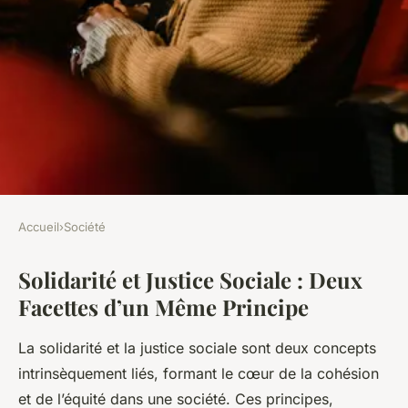
Accueil
›
Société
SOCIÉTÉ
Solidarité et Justice Sociale : Deux
Solidarité et justice sociale :
Facettes d’un Même Principe
deux facettes d'un même
principe
La solidarité et la justice sociale sont deux concepts
intrinsèquement liés, formant le cœur de la cohésion
Jeanne
•
11 novembre 2024
•
6 min de lecture
et de l’équité dans une société. Ces principes,