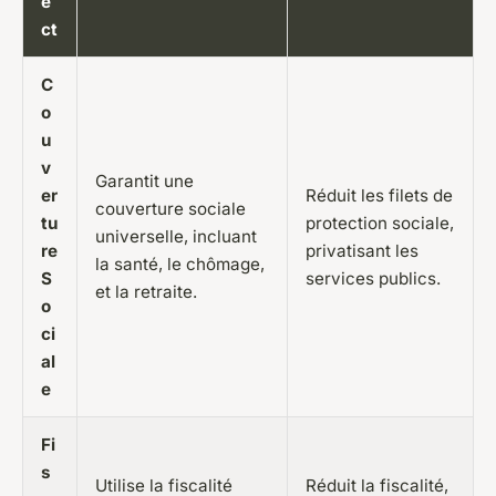
e
ct
C
o
u
v
Garantit une
er
Réduit les filets de
couverture sociale
tu
protection sociale,
universelle, incluant
re
privatisant les
la santé, le chômage,
S
services publics.
et la retraite.
o
ci
al
e
Fi
s
Utilise la fiscalité
Réduit la fiscalité,