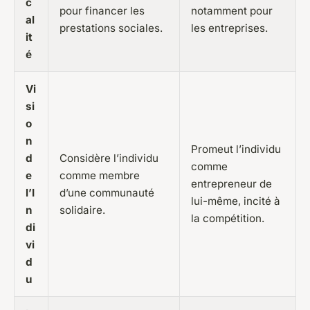
c
pour financer les
notamment pour
al
prestations sociales.
les entreprises.
it
é
Vi
si
o
n
Promeut l’individu
d
Considère l’individu
comme
e
comme membre
entrepreneur de
l’I
d’une communauté
lui-même, incité à
n
solidaire.
la compétition.
di
vi
d
u