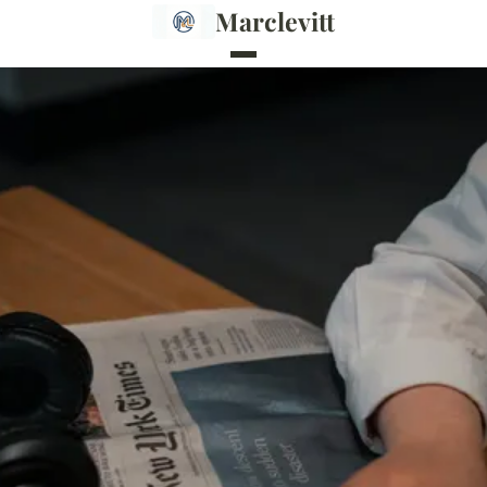
Marclevitt