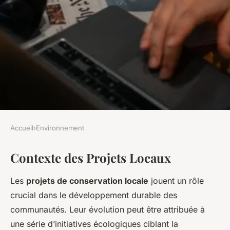
Accueil
›
Environnement
ENVIRONNEMENT
Contexte des Projets Locaux
Exploration des Projets
Locaux : Création Innovante
Les
projets de conservation locale
jouent un rôle
de Réserves Naturelles
crucial dans le développement durable des
communautés. Leur évolution peut être attribuée à
Jeanne
•
27 février 2025
•
8 min de lecture
une série d’initiatives écologiques ciblant la