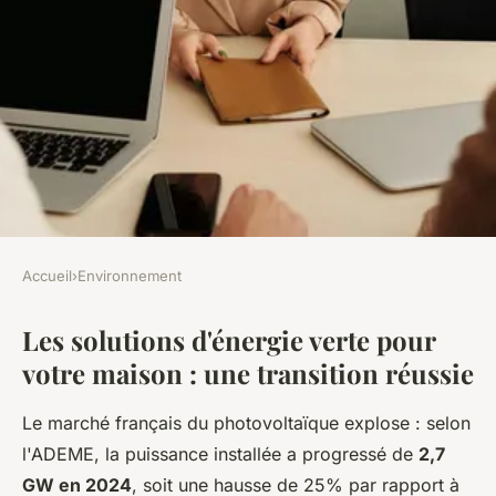
Accueil
›
Environnement
ENVIRONNEMENT
Les solutions d'énergie verte pour
Énergie renouvelable :
votre maison : une transition réussie
arrivelec, des clients conquis !
Le marché français du photovoltaïque explose : selon
Jeanne
•
21 novembre 2025
•
8 min de lecture
l'ADEME, la puissance installée a progressé de
2,7
GW en 2024
, soit une hausse de 25% par rapport à