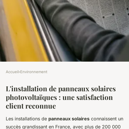
Accueil
›
Environnement
ENVIRONNEMENT
L'installation de panneaux solaires
Panneau solaire
photovoltaïques : une satisfaction
photovoltaïque : des clients
client reconnue
témoignent de leur
satisfaction
Les installations de
panneaux solaires
connaissent un
succès grandissant en France, avec plus de 200 000