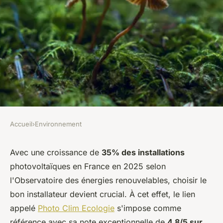
Accueil
›
Environnement
ENVIRONNEMENT
Photo Écologie : la satisfaction
Avec une croissance de
35% des installations
photovoltaïques en France en 2025 selon
client au cœur de l'écologie
l'Observatoire des énergies renouvelables, choisir le
bon installateur devient crucial. À cet effet, le lien
Jeanne
•
3 novembre 2025
•
4 min de lecture
appelé
Photo Clim Ecologie
s'impose comme
référence avec sa note exceptionnelle de
4,8/5 sur