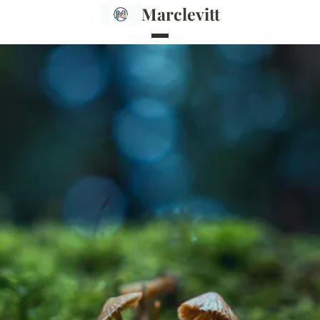
Marclevitt