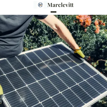
Marclevitt