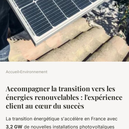
Accueil
›
Environnement
ENVIRONNEMENT
Accompagner la transition vers les
Transition énergétique : le
énergies renouvelables : l'expérience
témoignage de clients conquis
client au cœur du succès
par PCS
La transition énergétique s'accélère en France avec
Jeanne
•
16 décembre 2025
•
7 min de lecture
3,2 GW
de nouvelles installations photovoltaïques