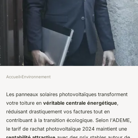
Accueil
›
Environnement
ENVIRONNEMENT
Panneau solaire
Les panneaux solaires photovoltaïques transforment
votre toiture en
véritable centrale énergétique
,
photovoltaïque : le guide pour
réduisant drastiquement vos factures tout en
choisir malin
contribuant à la transition écologique. Selon l'ADEME,
le tarif de rachat photovoltaïque 2024 maintient une
Jeanne
•
13 novembre 2025
•
6 min de lecture
rentabilité attractive
avec des prix stables autour de